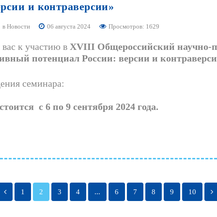
ерсии
и
контраверсии»
в
Новости
06 августа 2024
Просмотров: 1629
вас к участию в
XVIII Общероссийский научно-
ивный потенциал России: версии и контраверс
ения семинара:
тоится с 6 по 9 сентября 2024 года.
1
2
3
4
...
6
7
8
9
10