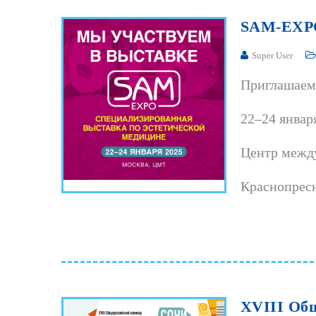
SAM-EXP
Super User
Приглашаем
22–24 январ
Центр между
Краснопресн
XVIII
Общ