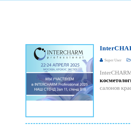
Топическая гиалуронидаза
(Топилаза)
Инновационные
косметические средства
MIRO®
Иглы и мультиинъекторы
InterCH
Мезорам
Super User
Канюли для контурной
пластики SoftFil
InterCHARM 
ЭКО RI.MOS.
косметолог
салонов кра
Методика Vaginal Narrower
Вагинальные нити Dermafil
Одноразовый
инструментарий
(гинекология)