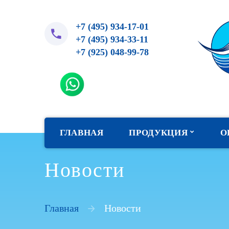
+7 (495) 934-17-01
+7 (495) 934-33-11
+7 (925) 048-99-78
ГЛАВНАЯ
ПРОДУКЦИЯ
О
Новости
Прогрессивная косметика
FarmBSK
Главная
Новости
Иглы и канюли BSK
Бальзам для губ SoftFil