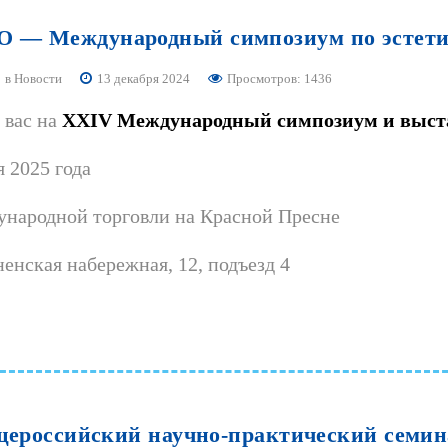
O
—
Международный
симпозиум
по
эстет
в
Новости
13 декабря 2024
Просмотров: 1436
 вас на
XXIV Международный симпозиум и выста
я 2025 года
народной торговли на Красной Пресне
енская набережная, 12, подъезд 4
ероссийский
научно-практический
семин