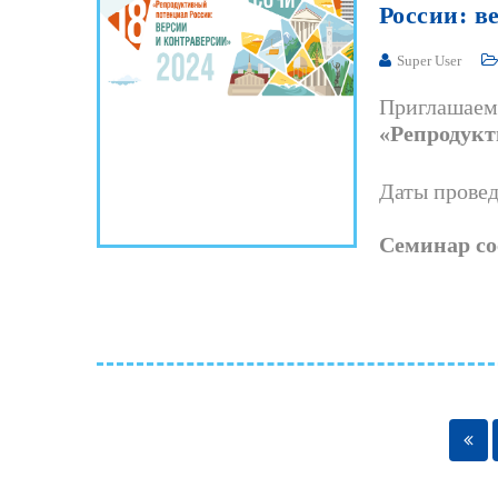
России:
в
Super User
Приглашаем 
«Репродукт
Даты провед
Семинар сос