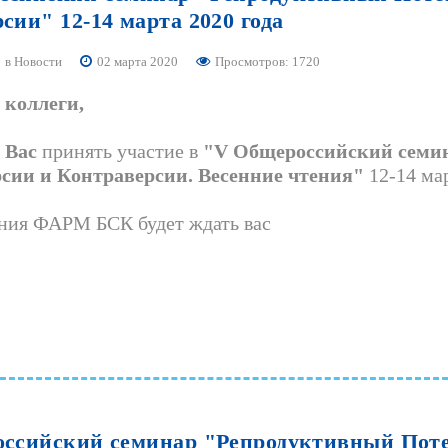
рсии"
12-14
марта
2020
года
в
Новости
02 марта 2020
Просмотров: 1720
коллеги,
м
Вас
принять участие в
"V Общероссийский семи
рсии и Контраверсии. Весенние чтения"
12-14 мар
ния ФАРМ БСК будет ждать вас
ссийский
семинар
"Репродуктивный
Пот