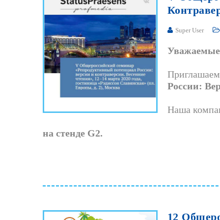
Контраве
Super User
Уважаемые 
Приглашае
России: Ве
Наша компа
на стенде G2.
12
Общеро