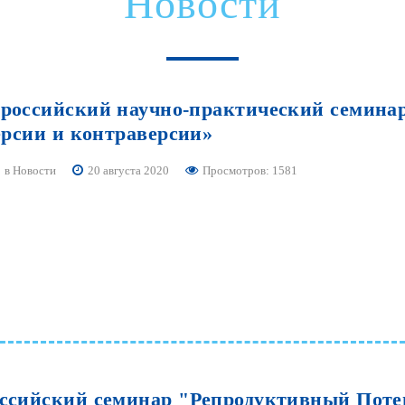
Новости
российский
научно-практический
семина
ерсии
и
контраверсии»
в
Новости
20 августа 2020
Просмотров: 1581
ссийский
семинар
"Репродуктивный
Поте