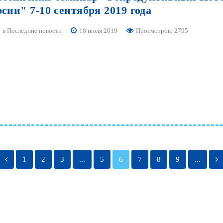
рсии"
7-10
сентября
2019
года
в
Последние новости
18 июля 2019
Просмотров: 2795
1
2
3
...
5
6
7
8
9
...