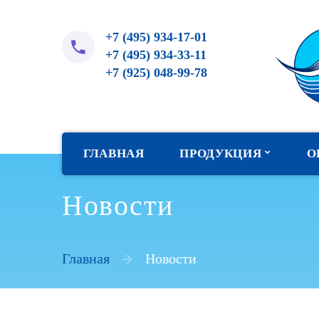
+7 (495) 934-17-01
+7 (495) 934-33-11
+7 (925) 048-99-78
ГЛАВНАЯ
ПРОДУКЦИЯ
О
Новости
Прогрессивная косметика
FarmBSK
Главная
Новости
Иглы и канюли BSK
Бальзам для губ SoftFil
Топическая гиалуронидаза