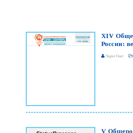
(Топилаза)
Инновационные
косметические средства
MIRO®
Иглы и мультиинъекторы
XIV
Обще
Мезорам
России:
в
Канюли для контурной
Super User
пластики SoftFil
ЭКО RI.MOS.
Методика Vaginal Narrower
Вагинальные нити Dermafil
Одноразовый
инструментарий
(гинекология)
V
Общеро