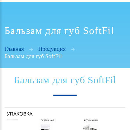
Бальзам для губ SoftFil
Главная
Продукция
Бальзам для губ SoftFil
Бальзам
для
губ
SoftFil