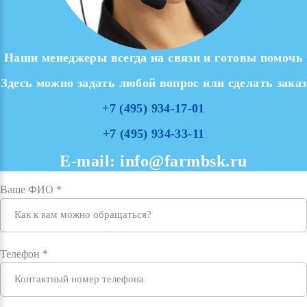
Наши
менеджеры
всегда
на
связи
и
готовы
помочь
Здесь
можно
задать
любой
вопрос
или
сделать
заказ
+7
(495)
934-17-01
+7
(495)
934-33-11
E-mail:
info@farmbsk.ru
Ваше ФИО
*
Телефон
*