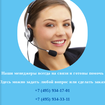
Наши
менеджеры
всегда
на
связи
и
готовы
помочь
Здесь
можно
задать
любой
вопрос
или
сделать
заказ
+7
(495)
934-17-01
+7
(495)
934-33-11