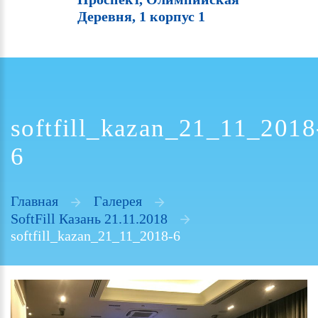
Деревня, 1 корпус 1
softfill_kazan_21_11_2018
6
Главная
Галерея
SoftFill Казань 21.11.2018
softfill_kazan_21_11_2018-6