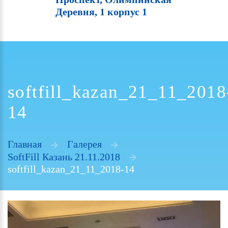
Деревня, 1 корпус 1
softfill_kazan_21_11_2018
14
Главная
Галерея
SoftFill Казань 21.11.2018
softfill_kazan_21_11_2018-14