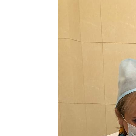
(Топилаза)
Инновационные
косметические средства
MIRO®
Иглы и мультиинъекторы
Мезорам
Канюли для контурной
пластики SoftFil
ЭКО RI.MOS.
Методика Vaginal Narrower
Вагинальные нити Dermafil
Одноразовый
инструментарий
(гинекология)