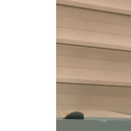
(Топилаза)
Инновационные
косметические средства
MIRO®
Иглы и мультиинъекторы
Мезорам
Канюли для контурной
пластики SoftFil
ЭКО RI.MOS.
Методика Vaginal Narrower
Вагинальные нити Dermafil
Одноразовый
инструментарий
(гинекология)